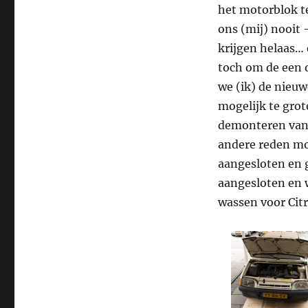
het motorblok te
ons (mij) nooit 
krijgen helaas… e
toch om de een o
we (ik) de nieuw
mogelijk te grot
demonteren van d
andere reden mo
aangesloten en g
aangesloten en 
wassen voor Cit