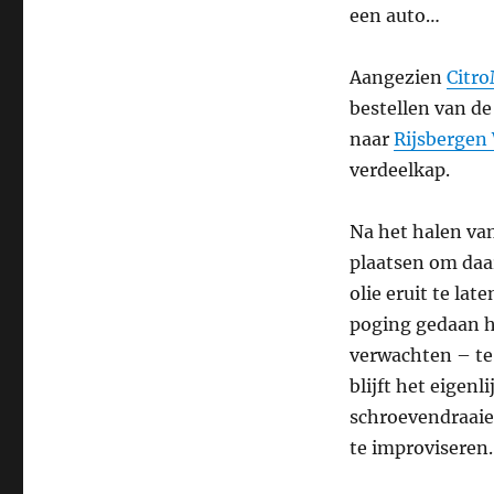
Ohja,
een auto…
onderhoud!
Aangezien
Citro
bestellen van de
naar
Rijsbergen
verdeelkap.
Na het halen va
plaatsen om daar
olie eruit te lat
poging gedaan he
verwachten – te
blijft het eigen
schroevendraaie
te improviseren.