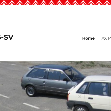
6-SV
Home
AX 1