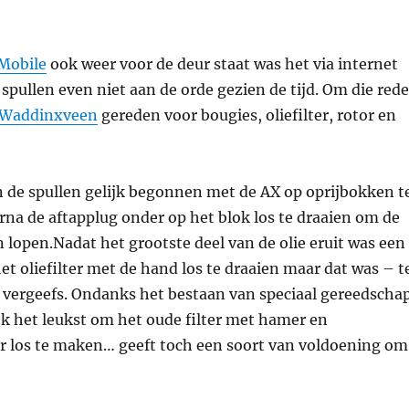
Mobile
ook weer voor de deur staat was het via internet
 spullen even niet aan de orde gezien de tijd. Om die red
 Waddinxveen
gereden voor bougies, oliefilter, rotor en
n de spullen gelijk begonnen met de AX op oprijbokken t
na de aftapplug onder op het blok los te draaien om de
en lopen.Nadat het grootste deel van de olie eruit was een
t oliefilter met de hand los te draaien maar dat was – t
 vergeefs. Ondanks het bestaan van speciaal gereedscha
lijk het leukst om het oude filter met hamer en
r los te maken… geeft toch een soort van voldoening om