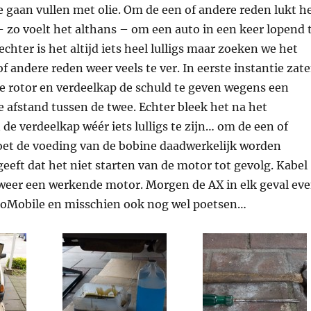
 gaan vullen met olie. Om de een of andere reden lukt h
– zo voelt het althans – om een auto in een keer lopend 
chter is het altijd iets heel lulligs maar zoeken we het
f andere reden weer veels te ver. In eerste instantie zat
e rotor en verdeelkap de schuld te geven wegens een
e afstand tussen de twee. Echter bleek het na het
e verdeelkap wéér iets lulligs te zijn… om de een of
et de voeding van de bobine daadwerkelijk worden
eeft dat het niet starten van de motor tot gevolg. Kabel
weer een werkende motor. Morgen de AX in elk geval ev
roMobile en misschien ook nog wel poetsen…