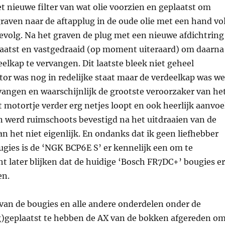
t nieuwe filter van wat olie voorzien en geplaatst om
raven naar de aftapplug in de oude olie met een hand vo
gevolg. Na het graven de plug met een nieuwe afdichtring
plaatst en vastgedraaid (op moment uiteraard) om daarna
eelkap te vervangen. Dit laatste bleek niet geheel
tor was nog in redelijke staat maar de verdeelkap was we
vangen en waarschijnlijk de grootste veroorzaker van he
t motortje verder erg netjes loopt en ook heerlijk aanvoe
en werd ruimschoots bevestigd na het uitdraaien van de
an het niet eigenlijk. En ondanks dat ik geen liefhebber
gies is de ‘NGK BCP6E S’ er kennelijk een om te
 later blijken dat de huidige ‘Bosch FR7DC+’ bougies er
en.
van de bougies en alle andere onderdelen onder de
)geplaatst te hebben de AX van de bokken afgereden o