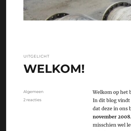
UITGELICHT
WELKOM!
Categorieën
Algemeen
Welkom op het 
op
2 reacties
In dit blog vind
WELKOM!
dat deze in ons 
november 2008
misschien wel l