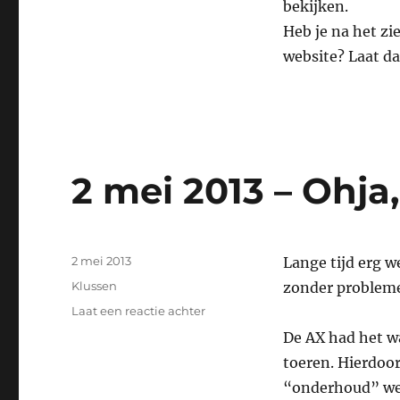
bekijken.
Heb je na het zi
website? Laat da
2 mei 2013 – Ohja
Geplaatst
2 mei 2013
Lange tijd erg w
op
Categorieën
Klussen
zonder probleme
op
Laat een reactie achter
2
De AX had het wa
mei
toeren. Hierdoo
2013
–
“onderhoud” wee