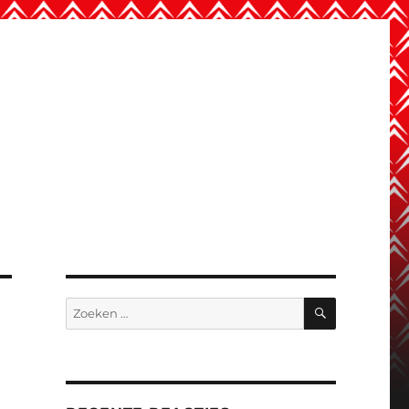
ZOEKEN
Zoeken
naar: