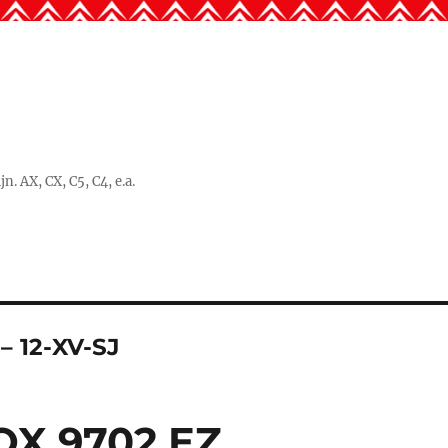
. AX, CX, C5, C4, e.a.
– 12-XV-SJ
OX 9702.EZ