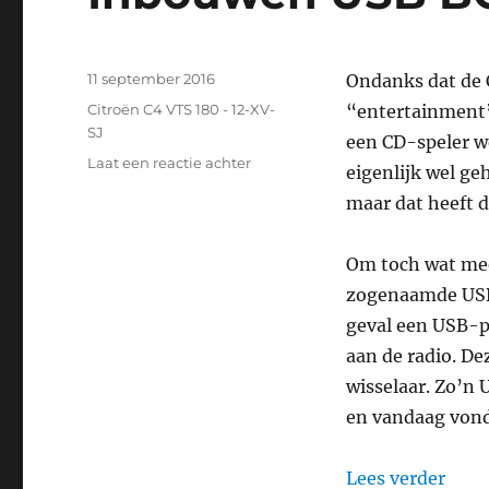
Geplaatst
11 september 2016
Ondanks dat de C
op
Categorieën
Citroën C4 VTS 180 - 12-XV-
“entertainment”
SJ
een CD-speler w
op
Laat een reactie achter
eigenlijk wel g
Inbouwen
maar dat heeft d
USB
BOX
9702.EZ
Om toch wat mee
zogenaamde USB
geval een USB-p
aan de radio. De
wisselaar. Zo’n 
en vandaag vond
“Inb
Lees verder