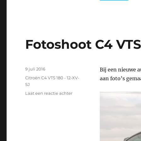
Fotoshoot C4 VTS
Geplaatst
9 juli 2016
Bij een nieuwe a
op
Categorieën
Citroën C4 VTS 180 - 12-XV-
aan foto’s gema
SJ
op
Laat een reactie achter
Fotoshoot
C4
VTS
180
Nesselande