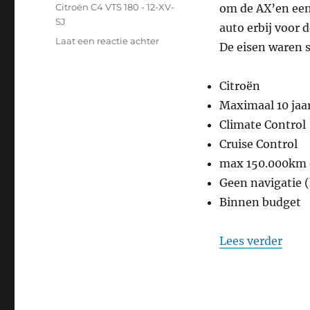
op
Categorieën
Citroën C4 VTS 180 - 12-XV-
om de AX’en een
SJ
auto erbij voor 
op
Laat een reactie achter
De eisen waren 
Aanschaf
Citroën
C4
Citroën
VTS
Maximaal 10 jaa
180
Climate Control
12-
XV-
Cruise Control
SJ
max 150.000km 
Geen navigatie (
Binnen budget
“Aan
Lees verder