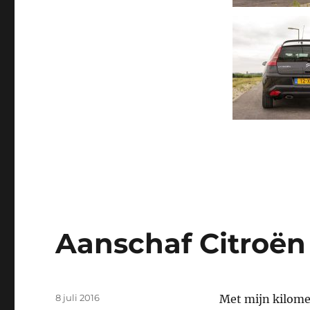
Aanschaf Citroën
Geplaatst
8 juli 2016
Met mijn kilome