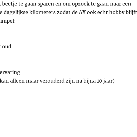
 beetje te gaan sparen en om opzoek te gaan naar een
de dagelijkse kilometers zodat de AX ook echt hobby blijft
simpel:
r oud
ervaring
kan alleen maar verouderd zijn na bijna 10 jaar)
schaf Citroën C4 VTS 180 12-XV-SJ”