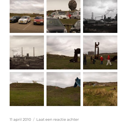
Geplaatst
op
11 april 2010
Laat een reactie achter
op
11