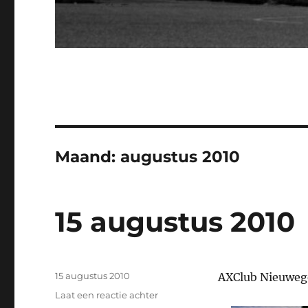
Maand:
augustus 2010
15 augustus 2010
Geplaatst
15 augustus 2010
AXClub Nieuweg
op
op
Laat een reactie achter