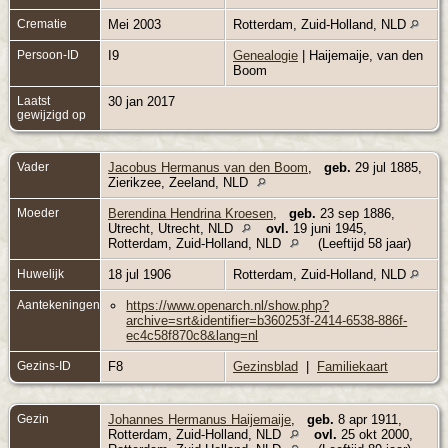
Crematie
Mei 2003
Rotterdam, Zuid-Holland, NLD
Persoon-ID
I9
Genealogie
| Haijemaije, van den
Boom
Laatst
30 jan 2017
gewijzigd op
Vader
Jacobus Hermanus van den Boom
,
geb.
29 jul 1885,
Zierikzee, Zeeland, NLD
Moeder
Berendina Hendrina Kroesen
,
geb.
23 sep 1886,
Utrecht, Utrecht, NLD
ovl.
19 juni 1945,
Rotterdam, Zuid-Holland, NLD
(Leeftijd 58 jaar)
Huwelijk
18 jul 1906
Rotterdam, Zuid-Holland, NLD
Aantekeningen
https://www.openarch.nl/show.php?
archive=srt&identifier=b360253f-2414-6538-886f-
ec4c58f870c8&lang=nl
Gezins-ID
F8
Gezinsblad
|
Familiekaart
Gezin
Johannes Hermanus Haijemaije
,
geb.
8 apr 1911,
Rotterdam, Zuid-Holland, NLD
ovl.
25 okt 2000,