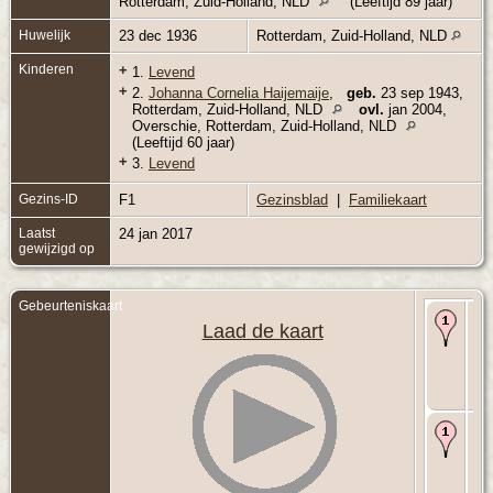
Rotterdam, Zuid-Holland, NLD
(Leeftijd 89 jaar)
Huwelijk
23 dec 1936
Rotterdam, Zuid-Holland, NLD
Kinderen
+
1.
Levend
+
2.
Johanna Cornelia Haijemaije
,
geb.
23 sep 1943,
Rotterdam, Zuid-Holland, NLD
ovl.
jan 2004,
Overschie, Rotterdam, Zuid-Holland, NLD
(Leeftijd 60 jaar)
+
3.
Levend
Gezins-ID
F1
Gezinsblad
|
Familiekaart
Laatst
24 jan 2017
gewijzigd op
Gebeurteniskaart
Ge
Laad de kaart
- 2
-
Ro
Zui
Hol
NL
Hu
23
193
Ro
Zui
Hol