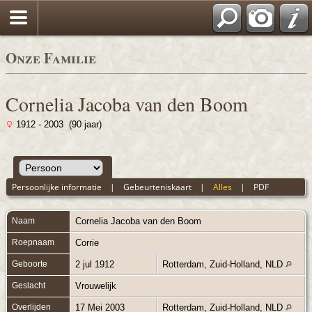
Onze Familie
Cornelia Jacoba van den Boom
1912 - 2003 (90 jaar)
Persoonlijke informatie
|
Gebeurteniskaart
|
Alles
|
PDF
Naam
Cornelia Jacoba
van den Boom
Roepnaam
Corrie
Geboorte
2 jul 1912
Rotterdam, Zuid-Holland, NLD
Geslacht
Vrouwelijk
Overlijden
17 Mei 2003
Rotterdam, Zuid-Holland, NLD