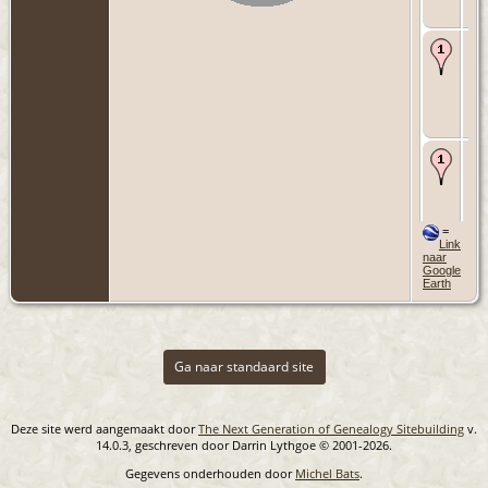
NL
Ov
- 1
200
Ro
Zui
Hol
NL
Cr
Mei
Ro
Zui
Hol
NL
=
Link
naar
Google
Earth
Ga naar standaard site
Deze site werd aangemaakt door
The Next Generation of Genealogy Sitebuilding
v.
14.0.3, geschreven door Darrin Lythgoe © 2001-2026.
Gegevens onderhouden door
Michel Bats
.