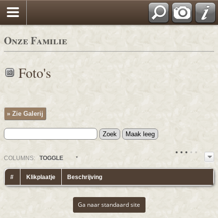
Onze Familie
Foto's
» Zie Galerij
COL
UMN
S:
TOGGLE
#
Klikplaatje
Beschrijving
Ga naar standaard site