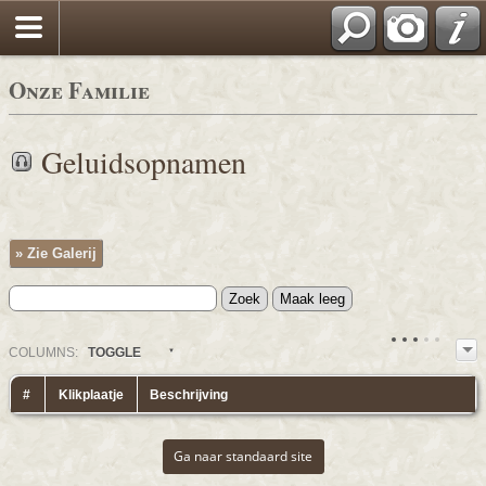
Onze Familie
Geluidsopnamen
» Zie Galerij
COL
UMN
S:
TOGGLE
#
Klikplaatje
Beschrijving
Ga naar standaard site