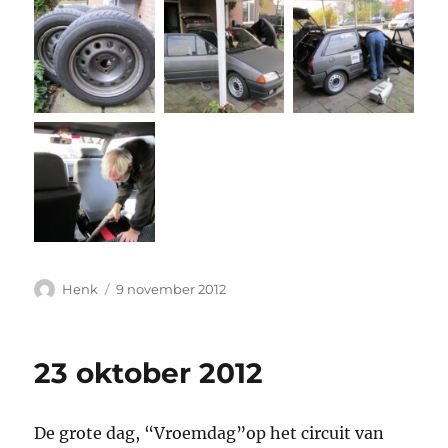
Auteur
Geplaatst
Henk
9 november 2012
op
23 oktober 2012
De grote dag, “Vroemdag”op het circuit van