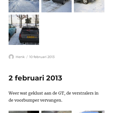
Auteur
Geplaatst
Henk
10 februari 2013
op
2 februari 2013
Weer wat geklust aan de GT, de verstralers in
de voorbumper vervangen.