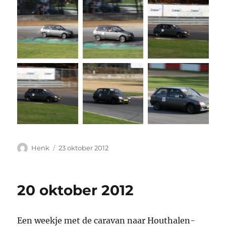
Auteur
Geplaatst
Henk
23 oktober 2012
op
20 oktober 2012
Een weekje met de caravan naar Houthalen-