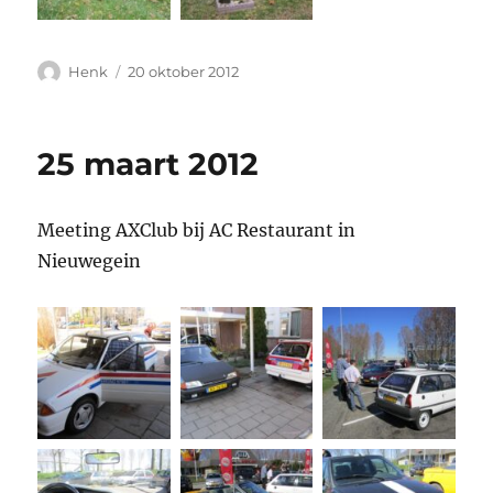
Auteur
Geplaatst
Henk
20 oktober 2012
op
25 maart 2012
Meeting AXClub bij AC Restaurant in
Nieuwegein