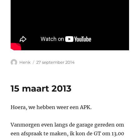
Auteur
Geplaatst
Henk
27 september 2014
op
15 maart 2013
Hoera, we hebben weer een APK.
Vanmorgen even langs de garage gereden om
een afspraak te maken, ik kon de GT om 13.00