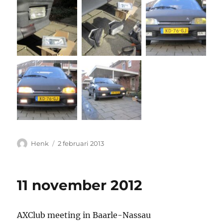
Auteur
Geplaatst
Henk
2 februari 2013
op
11 november 2012
AXClub meeting in Baarle-Nassau