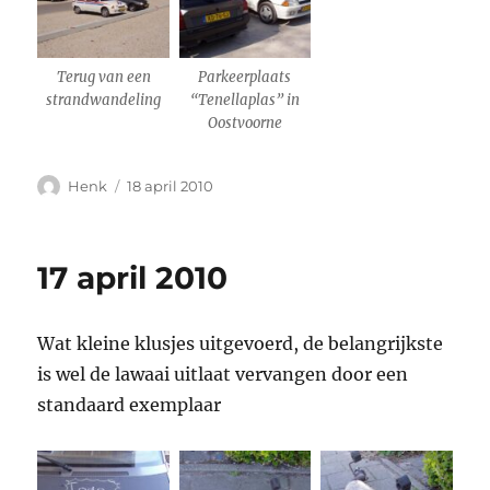
Terug van een
Parkeerplaats
strandwandeling
“Tenellaplas” in
Oostvoorne
Auteur
Geplaatst
Henk
18 april 2010
op
17 april 2010
Wat kleine klusjes uitgevoerd, de belangrijkste
is wel de lawaai uitlaat vervangen door een
standaard exemplaar