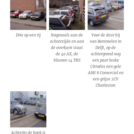
Drie op een rij
Nogmaals aan de
Voor de deur bij
achterzijde en aan
van Bemmelen in
de overkant staat
Delft, op de
de 4e AX, de
achtergrond nog
blauwe 14 TRS
een paar leuke
Citroëns een gele
AMI 8 Comercial en
een grijze 2CV
Charleston
Achterin de hoek is