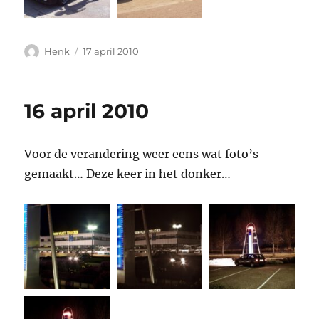
Auteur
Geplaatst
Henk
17 april 2010
op
16 april 2010
Voor de verandering weer eens wat foto’s
gemaakt… Deze keer in het donker…