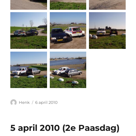
Auteur
Geplaatst
Henk
6 april 2010
op
5 april 2010 (2e Paasdag)