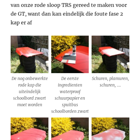
van onze rode sloop TRS gereed te maken voor
de GT, want dan kan eindelijk die foute fase 2
kap er af
De nog onbewerkte
De eerste
Schuren, plamuren,
rode kap die
ingredienten
schuren, ….
uiteindelijk
waterproof
schoolbord zwart
schuurpapier en
moet worden
spuitbus
schoolborden zwart