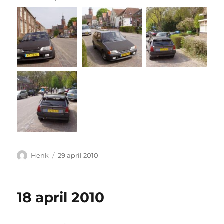
Auteur
Geplaatst
Henk
29 april 2010
op
18 april 2010