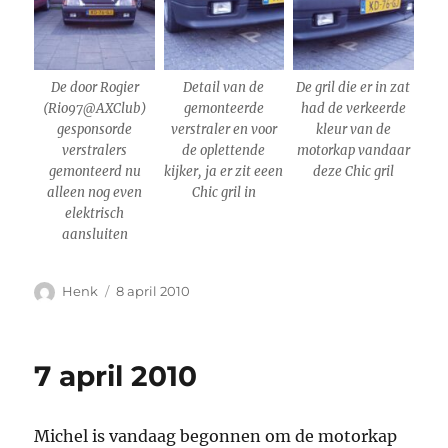
De door Rogier
Detail van de
De gril die er in zat
(Rio97@AXClub)
gemonteerde
had de verkeerde
gesponsorde
verstraler en voor
kleur van de
verstralers
de oplettende
motorkap vandaar
gemonteerd nu
kijker, ja er zit eeen
deze Chic gril
alleen nog even
Chic gril in
elektrisch
aansluiten
Auteur
Geplaatst
Henk
8 april 2010
op
7 april 2010
Michel is vandaag begonnen om de motorkap