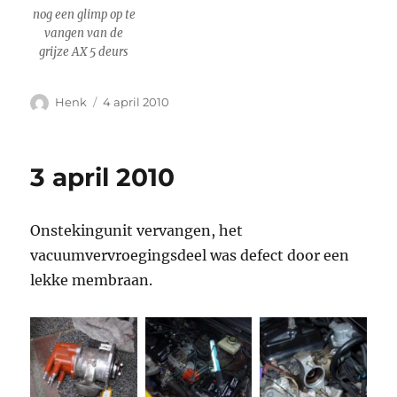
nog een glimp op te
vangen van de
grijze AX 5 deurs
Auteur
Geplaatst
Henk
4 april 2010
op
3 april 2010
Onstekingunit vervangen, het
vacuumvervroegingsdeel was defect door een
lekke membraan.