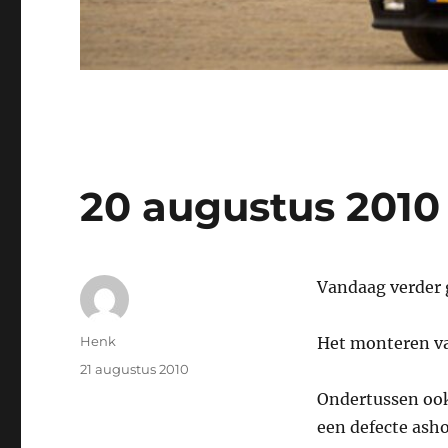
20 augustus 2010
Vandaag verder 
Auteur
Henk
Het monteren v
Geplaatst
21 augustus 2010
op
Ondertussen ook
een defecte asho