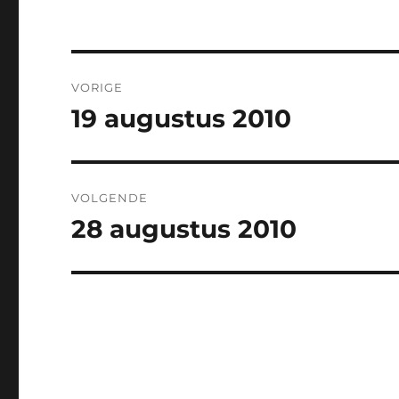
Bericht
VORIGE
navigatie
19 augustus 2010
Vorig
bericht:
VOLGENDE
28 augustus 2010
Volgend
bericht: