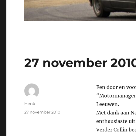
27 november 201
Een door en voo
“Motormanageme
Auteur
Henk
Leeuwen.
Geplaatst
27 november 2010
Met dank aan Na
op
enthausiaste uit
Verder Collin be