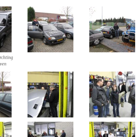
 rchting
wen