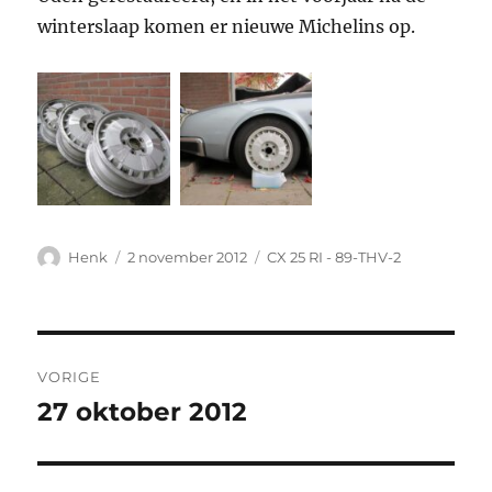
winterslaap komen er nieuwe Michelins op.
Auteur
Geplaatst
Categorieën
Henk
2 november 2012
CX 25 RI - 89-THV-2
op
Bericht
VORIGE
navigatie
27 oktober 2012
Vorig
bericht: