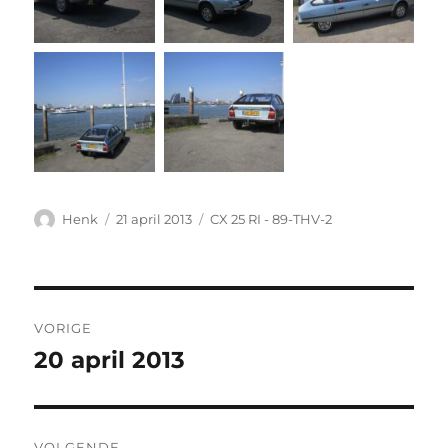
Auteur
Geplaatst
Categorieën
Henk
21 april 2013
CX 25 RI - 89-THV-2
op
Bericht
VORIGE
navigatie
20 april 2013
Vorig
bericht:
VOLGENDE